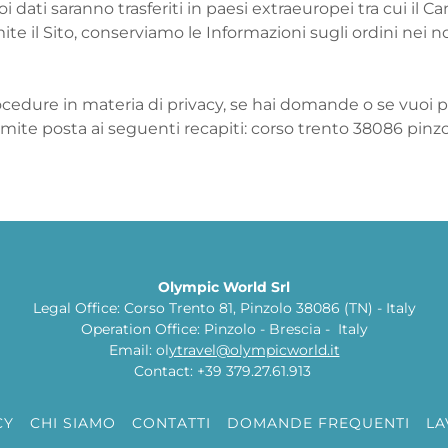
tuoi dati saranno trasferiti in paesi extraeuropei tra cui i
te il Sito, conserviamo le Informazioni sugli ordini nei n
ocedure in materia di privacy, se hai domande o se vuoi p
mite posta ai seguenti recapiti: corso trento 38086 pinzo
Olympic World Srl
Legal Office: Corso Trento 81, Pinzolo 38086 (TN) - Italy
Operation Office: Pinzolo - Brescia - Italy
Email: ol
ytravel@olympicworld.it
Contact: +39 379.27.61.913
CY
CHI SIAMO
CONTATTI
DOMANDE FREQUENTI
LA