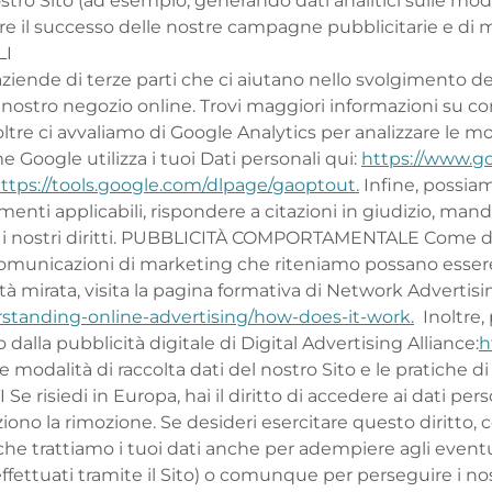
ostro Sito (ad esempio, generando dati analitici sulle moda
utare il successo delle nostre campagne pubblicitarie e di
LI
ziende di terze parti che ci aiutano nello svolgimento del
 nostro negozio online. Trovi maggiori informazioni su com
ltre ci avvaliamo di Google Analytics per analizzare le mod
e Google utilizza i tuoi Dati personali qui:
https://www.goo
ttps://tools.google.com/dlpage/gaoptout.
Infine, possiam
enti applicabili, rispondere a citazioni in giudizio, mandat
 i nostri diritti. PUBBLICITÀ COMPORTAMENTALE Come desc
o comunicazioni di marketing che riteniamo possano esser
 mirata, visita la pagina formativa di Network Advertising 
standing-online-advertising/how-does-it-work.
Inoltre, 
o dalla pubblicità digitale di Digital Advertising Alliance:
h
odalità di raccolta dati del nostro Sito e le pratiche di 
Se risiedi in Europa, hai il diritto di accedere ai dati pe
iono la rimozione. Se desideri esercitare questo diritto, co
e che trattiamo i tuoi dati anche per adempiere agli eventu
effettuati tramite il Sito) o comunque per perseguire i nost