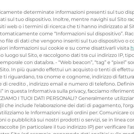
icamente determinate informazioni presenti sul tuo disposi
allati sul tuo dispositivo. Inoltre, mentre navighi sul Sito
iti web o i termini di ricerca che ti hanno indirizzato al Si
tomaticamente come “Informazioni sul dispositivo”. Racc
ono file di dati che vengono inseriti sul tuo dispositivo 
ri informazioni sui cookie e su come disattivarli visita
h
luogo sul Sito, e raccolgono dati tra cui indirizzo IP, tipo
mporale con data/ora. - “Web beacon”, “tag” e “pixel” sono 
Sito. In più quando effettui un acquisto o tenti di effettu
i riguardano, tra cnome e cognome, indirizzo di fatturazi
i credito , indirizzo email e numero di telefono. Defini
” in questa Informativa sulla privacy, facciamo riferiment
LIZZIAMO I TUOI DATI PERSONALI? Generalmente utilizziamo
o (il che include l'elaborazione dei dati di pagamento, l'or
utilizziamo le Informazioni sugli ordini per: Comunicare con
zioni o pubblicità sui nostri prodotti o servizi, se in linea 
ccolte (in particolare il tuo indirizzo IP) per verificare l'a