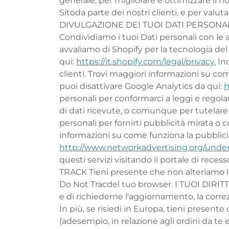
generale, per migliorare e ottimizzare il n
Sitoda parte dei nostri clienti, e per val
DIVULGAZIONE DEI TUOI DATI PERSONA
Condividiamo i tuoi Dati personali con le a
avvaliamo di Shopify per la tecnologia del
qui:
https://it.shopify.com/legal/privacy.
Ino
clienti. Trovi maggiori informazioni su com
puoi disattivare Google Analytics da qui:
h
personali per conformarci a leggi e regolam
di dati ricevute, o comunque per tutelare
personali per fornirti pubblicità mirata 
informazioni su come funziona la pubblicità
http://www.networkadvertising.org/under
questi servizi visitando il portale di recess
TRACK Tieni presente che non alteriamo le m
Do Not Tracdel tuo browser. I TUOI DIRITTI 
e di richiederne l'aggiornamento, la correz
In più, se risiedi in Europa, tieni present
(adesempio, in relazione agli ordini da te 