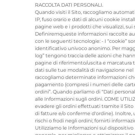
RACCOLTA DATI PERSONALI.
Quando visiti il Sito, raccogliamo automat
IP, fuso orario e dati di alcuni cookie inst
pagine web e i prodotti che visualizzi, sui s
Definiremqueste informazioni raccolte au
con le seguenti tecnologie: - I “cookie” s
identificativo univoco anonimo. Per maggio
log” tengono traccia delle azioni che hanno 
pagine di riferimento/uscita e marcatura te
dati sulle tue modalità di navigazione nel 
raccogliamo determinate informazioni che t
pagamento (compresi i numeri delle carte d
ordini”. Quando parliamo di “Dati personali
alle Informazioni sugli ordini. COME UTI
evadere gli ordini effettuati tramite il Sit
di fatture e/o conferme d'ordine). Inoltre, 
rischi o frodi negli ordini; fornirti informa
Utilizziamo le Informazioni sul dispositivo ra