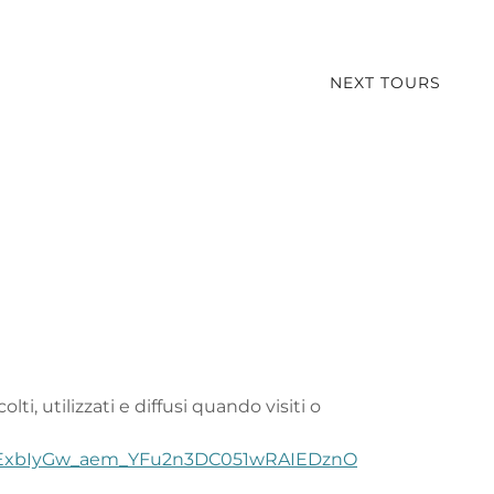
NEXT TOURS
i, utilizzati e diffusi quando visiti o
ExbIyGw_aem_YFu2n3DC051wRAIEDznO