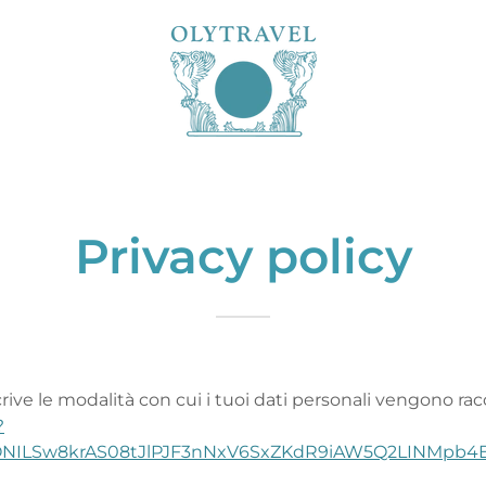
Privacy policy
ve le modalità con cui i tuoi dati personali vengono raccolt
?
NILSw8krAS08tJlPJF3nNxV6SxZKdR9iAW5Q2LINMpb4