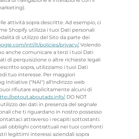
lità di navigazione e interazione con il
 marketing).
le attività sopra descritte. Ad esempio, ci
e Shopify utilizza i tuoi Dati personali
alità di utilizzo del Sito da parte dei
gle.com/intl/it/policies/privacy/.
Volendo
o anche comunicare a terzi i tuoi Dati
i di perquisizione o altre richieste legali
ritto sopra, utilizziamo i tuoi Dati
edi tuo interesse. Per maggiori
Initiative ("NAI") all'indirizzo web
puoi rifiutare esplicitamente alcuni di
ttp://optout.aboutads.info/.
DO NOT
utilizzo dei dati in presenza del segnale
rsonali che ti riguardano in nostro possesso
ntattaci attraverso i recapiti sottostanti.
ali obblighi contrattuali nei tuoi confronti
ri legittimi interessi aziendali sopra