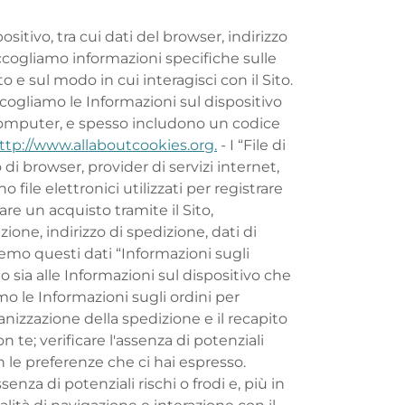
tivo, tra cui dati del browser, indirizzo
 raccogliamo informazioni specifiche sulle
to e sul modo in cui interagisci con il Sito.
ogliamo le Informazioni sul dispositivo
o computer, e spesso includono un codice
ttp://www.allaboutcookies.org.
- I “File di
 di browser, provider di servizi internet,
file elettronici utilizzati per registrare
are un acquisto tramite il Sito,
one, indirizzo di spedizione, dati di
remo questi dati “Informazioni sugli
o sia alle Informazioni sul dispositivo che
 le Informazioni sugli ordini per
ganizzazione della spedizione e il recapito
 te; verificare l'assenza di potenziali
con le preferenze che ci hai espresso.
ssenza di potenziali rischi o frodi e, più in